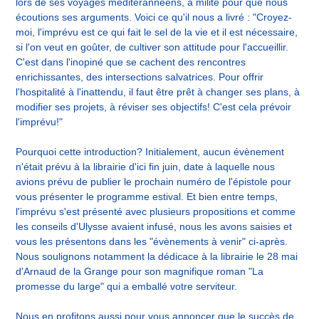
lors de ses voyages méditérannéens, a milité pour que nous
écoutions ses arguments. Voici ce qu'il nous a livré : "Croyez-
moi, l'imprévu est ce qui fait le sel de la vie et il est nécessaire,
si l'on veut en goûter, de cultiver son attitude pour l'accueillir.
C'est dans l'inopiné que se cachent des rencontres
enrichissantes, des intersections salvatrices. Pour offrir
l'hospitalité à l'inattendu, il faut être prêt à changer ses plans, à
modifier ses projets, à réviser ses objectifs! C'est cela prévoir
l'imprévu!"
Pourquoi cette introduction? Initialement, aucun évènement
n'était prévu à la librairie d'ici fin juin, date à laquelle nous
avions prévu de publier le prochain numéro de l'épistole pour
vous présenter le programme estival. Et bien entre temps,
l'imprévu s'est présenté avec plusieurs propositions et comme
les conseils d'Ulysse avaient infusé, nous les avons saisies et
vous les présentons dans les "évènements à venir" ci-après.
Nous soulignons notamment la dédicace à la librairie le 28 mai
d'Arnaud de la Grange pour son magnifique roman "La
promesse du large" qui a emballé votre serviteur.
Nous en profitons aussi pour vous annoncer que le succès de